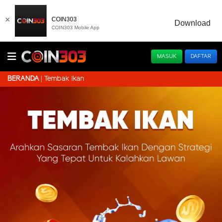
×
COIN303
Download
COIN303 Mobile App
MASUK
DAFTAR
Tembak Ikan
BERANDA