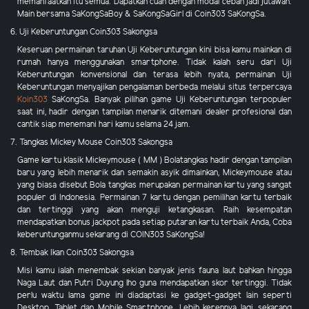
memanfaatkan itu semua. Dapatkan cuan dengan modal ceban jadi jutawan.
Main bersama SaKongSaBoy & SaKongSaGirl di Coin303 SaKongSa.
6. Uji Keberuntungan Coin303 Sakongsa
Keseruan permainan taruhan Uji Keberuntungan kini bisa kamu mainkan di
rumah hanya menggunakan smartphone. Tidak kalah seru dari Uji
Keberuntungan konvensional dan terasa lebih nyata, permainan Uji
Keberuntungan menyajikan pengalaman berbeda melalui situs terpercaya
Koin303
SaKongSa. Banyak pilihan game Uji Keberuntungan terpopuler
saat ini, hadir dengan tampilan menarik ditemani dealer profesional dan
cantik siap menemani hari kamu selama 24 jam.
7. Tangkas Mickey Mouse Coin303 Sakongsa
Game kartu klasik Mickeymouse ( MM ) Bolatangkas hadir dengan tampilan
baru yang lebih menarik dan semakin asyik dimainkan, Mickeymouse atau
yang biasa disebut Bola tangkas merupakan permainan kartu yang sangat
populer di Indonesia. Permainan 7 kartu dengan pemilihan kartu terbaik
dan tertinggi yang akan menguji ketangkasan. Raih kesempatan
mendapatkan bonus jackpot pada setiap putaran kartu terbaik Anda, Coba
keberuntunganmu sekarang di COIN303 SaKongSa!
8. Tembak Ikan Coin303 Sakongsa
Misi kamu ialah menembak sekian banyak jenis fauna laut bahkan hingga
Naga Laut dan Putri Duyung lho guna mendapatkan skor tertinggi. Tidak
perlu waktu lama game ini diadaptasi ke gadget-gadget lain seperti
Desktop, Tablet dan Mobile Smartphone. Lebih kerennya lagi, sekarang