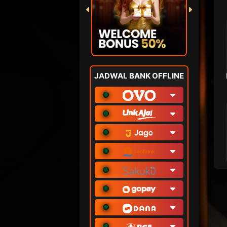
JADWAL BANK OFFLINE