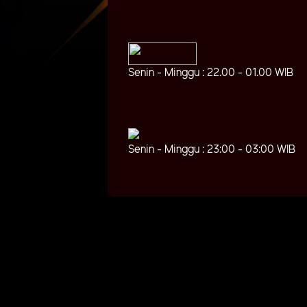
Senin - Minggu : 22.00 - 01.00 WIB
Senin - Minggu : 23:00 - 03:00 WIB