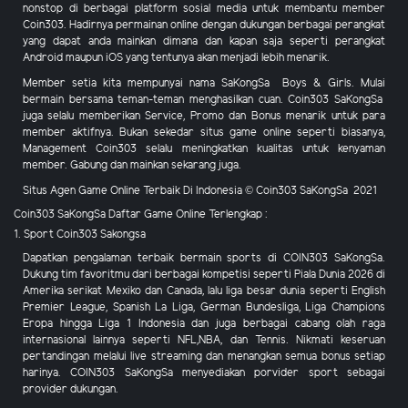
nonstop di berbagai platform sosial media untuk membantu member
Coin303
. Hadirnya permainan online dengan dukungan berbagai perangkat
yang dapat anda mainkan dimana dan kapan saja seperti perangkat
Android maupun iOS yang tentunya akan menjadi lebih menarik.
Member setia kita mempunyai nama SaKongSa Boys & Girls. Mulai
bermain bersama teman-teman menghasilkan cuan.
Coin303
SaKongSa
juga selalu memberikan Service,
Promo dan Bonus
menarik
untuk para
member aktifnya. Bukan sekedar situs game online seperti biasanya,
Management
Coin303
selalu meningkatkan kualitas untuk kenyaman
member. Gabung dan mainkan sekarang juga.
Situs Agen Game Online Terbaik Di Indonesia © Coin303 SaKongSa 2021
Coin303 SaKongSa Daftar Game Online Terlengkap :
1. Sport Coin303 Sakongsa
Dapatkan pengalaman terbaik bermain sports di COIN303 SaKongSa.
Dukung tim favoritmu dari berbagai kompetisi seperti Piala Dunia 2026 di
Amerika serikat Mexiko dan Canada, lalu liga besar dunia seperti English
Premier League, Spanish La Liga, German Bundesliga, Liga Champions
Eropa hingga Liga 1 Indonesia dan juga berbagai cabang olah raga
internasional lainnya seperti NFL,NBA, dan Tennis. Nikmati keseruan
pertandingan melalui live streaming dan menangkan semua bonus setiap
harinya. COIN303 SaKongSa menyediakan porvider sport sebagai
provider dukungan.