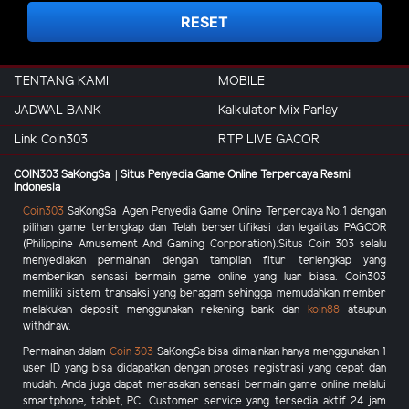
RESET
TENTANG KAMI
MOBILE
JADWAL BANK
Kalkulator Mix Parlay
Link Coin303
RTP LIVE GACOR
COIN303 SaKongSa | Situs Penyedia Game Online Terpercaya Resmi
Indonesia
Coin303
SaKongSa
Agen Penyedia Game Online Terpercaya No.1 dengan
pilihan game terlengkap dan Telah bersertifikasi dan legalitas PAGCOR
(Philippine Amusement And Gaming Corporation).Situs
Coin 303
selalu
menyediakan permainan dengan tampilan fitur terlengkap yang
memberikan sensasi bermain game online yang luar biasa.
Coin303
memiliki sistem transaksi yang beragam sehingga memudahkan member
melakukan deposit menggunakan rekening bank dan
koin88
ataupun
withdraw.
Permainan dalam
Coin 303
SaKongSa
bisa dimainkan hanya menggunakan 1
user ID yang bisa didapatkan dengan proses registrasi yang cepat dan
mudah. Anda juga dapat merasakan sensasi bermain game online melalui
smartphone, tablet, PC. Customer service yang tersedia aktif 24 jam